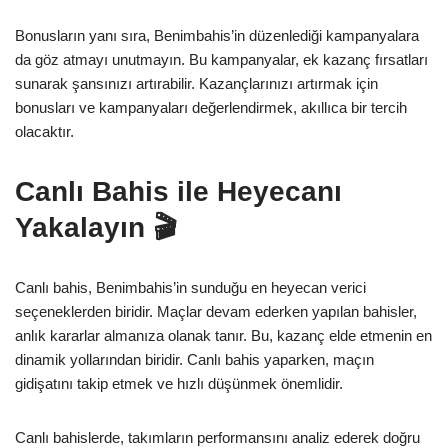
Bonusların yanı sıra, Benimbahis’in düzenlediği kampanyalara
da göz atmayı unutmayın. Bu kampanyalar, ek kazanç fırsatları
sunarak şansınızı artırabilir. Kazançlarınızı artırmak için
bonusları ve kampanyaları değerlendirmek, akıllıca bir tercih
olacaktır.
Canlı Bahis ile Heyecanı
Yakalayın 🎬
Canlı bahis, Benimbahis’in sunduğu en heyecan verici
seçeneklerden biridir. Maçlar devam ederken yapılan bahisler,
anlık kararlar almanıza olanak tanır. Bu, kazanç elde etmenin en
dinamik yollarından biridir. Canlı bahis yaparken, maçın
gidişatını takip etmek ve hızlı düşünmek önemlidir.
Canlı bahislerde, takımların performansını analiz ederek doğru