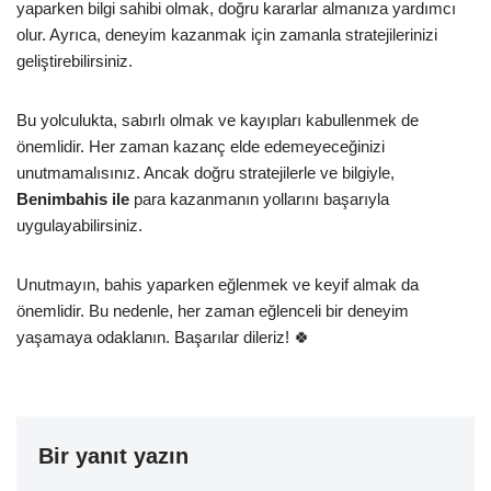
yaparken bilgi sahibi olmak, doğru kararlar almanıza yardımcı
olur. Ayrıca, deneyim kazanmak için zamanla stratejilerinizi
geliştirebilirsiniz.
Bu yolculukta, sabırlı olmak ve kayıpları kabullenmek de
önemlidir. Her zaman kazanç elde edemeyeceğinizi
unutmamalısınız. Ancak doğru stratejilerle ve bilgiyle,
Benimbahis ile
para kazanmanın yollarını başarıyla
uygulayabilirsiniz.
Unutmayın, bahis yaparken eğlenmek ve keyif almak da
önemlidir. Bu nedenle, her zaman eğlenceli bir deneyim
yaşamaya odaklanın. Başarılar dileriz! 🍀
Bir yanıt yazın