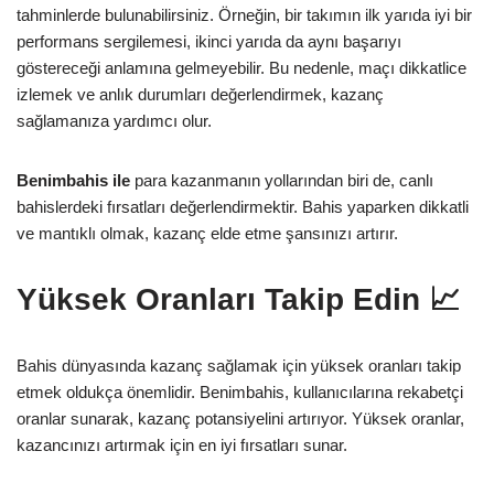
tahminlerde bulunabilirsiniz. Örneğin, bir takımın ilk yarıda iyi bir
performans sergilemesi, ikinci yarıda da aynı başarıyı
göstereceği anlamına gelmeyebilir. Bu nedenle, maçı dikkatlice
izlemek ve anlık durumları değerlendirmek, kazanç
sağlamanıza yardımcı olur.
Benimbahis ile
para kazanmanın yollarından biri de, canlı
bahislerdeki fırsatları değerlendirmektir. Bahis yaparken dikkatli
ve mantıklı olmak, kazanç elde etme şansınızı artırır.
Yüksek Oranları Takip Edin 📈
Bahis dünyasında kazanç sağlamak için yüksek oranları takip
etmek oldukça önemlidir. Benimbahis, kullanıcılarına rekabetçi
oranlar sunarak, kazanç potansiyelini artırıyor. Yüksek oranlar,
kazancınızı artırmak için en iyi fırsatları sunar.