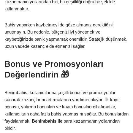
kazanmanın yollarından biri, bu çeşitliliği doğru bir şekilde
kullanmaktır.
Bahis yaparken kaybetmeyi de göze almanız gerektiğini
unutmayın. Bu nedenle, bütçenizi iyi yönetmek ve
kaybettiğinizde panik yapmamak önemlidir. Stratejik düşünmek,
uzun vadede kazanç elde etmenizi sağlar.
Bonus ve Promosyonları
Değerlendirin 🎁
Benimbahis, kullanıcılarına çeşitli bonus ve promosyonlar
sunarak kazançlarını artırmalarına yardımcı oluyor. İlk kayıt
bonusu, yatırma bonusları ve kayıp bonusları gibi fırsatlar,
kullanıcıların daha fazla bahis yapmasını sağlar. Bu bonuslardan
faydalanmak,
Benimbahis ile
para kazanmanın yollarından
biridir.