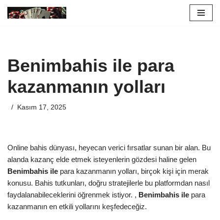
İçeriğe
geç
Benimbahis ile para
kazanmanın yolları
Kasım 17, 2025
Online bahis dünyası, heyecan verici fırsatlar sunan bir alan. Bu
alanda kazanç elde etmek isteyenlerin gözdesi haline gelen
Benimbahis ile
para kazanmanın yolları, birçok kişi için merak
konusu. Bahis tutkunları, doğru stratejilerle bu platformdan nasıl
faydalanabileceklerini öğrenmek istiyor. ,
Benimbahis ile
para
kazanmanın en etkili yollarını keşfedeceğiz.