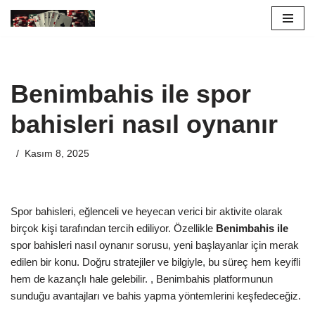
İçeriğe
geç
Benimbahis ile spor
bahisleri nasıl oynanır
Kasım 8, 2025
Spor bahisleri, eğlenceli ve heyecan verici bir aktivite olarak
birçok kişi tarafından tercih ediliyor. Özellikle
Benimbahis ile
spor bahisleri nasıl oynanır sorusu, yeni başlayanlar için merak
edilen bir konu. Doğru stratejiler ve bilgiyle, bu süreç hem keyifli
hem de kazançlı hale gelebilir. , Benimbahis platformunun
sunduğu avantajları ve bahis yapma yöntemlerini keşfedeceğiz.