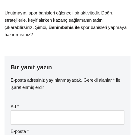
Unutmayın, spor bahisleri eğlenceli bir aktivitedir. Doğru
stratejilerle, keyif alırken kazanç sağlamanın tadını
çıkarabilirsiniz. Şimdi,
Benimbahis ile
spor bahisleri yapmaya
hazır mısınız?
Bir yanıt yazın
E-posta adresiniz yayınlanmayacak.
Gerekli alanlar
*
ile
işaretlenmişlerdir
Ad
*
E-posta
*