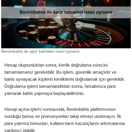
Benimbahis ile spor bahisleri nasıl oynanır
Hesap oluşturduktan sonra, kimlik doğrulama sürecini
tamamlamanız gerekebilir. Bu işlem, güvenlik amaçlıdır ve
bahis oynayacak kişilerin kimliklerini doğrulamak için gereklidir.
Doğrulama işlemi tamamlandıktan sonra, hesabınıza para
yatırarak bahis yapmaya başlayabilirsiniz.
Hesap açma işlemi sonrasında, Benimbahis platformunun
sunduğu bonus ve promosyonları takip etmeyi unutmayın. İlk
para yatırma bonusları, kullanıcıların kazançlarını artırmalarına
yardımcı olabilir.