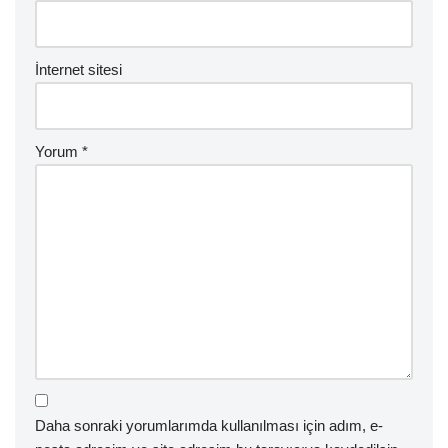
İnternet sitesi
Yorum
*
Daha sonraki yorumlarımda kullanılması için adım, e-