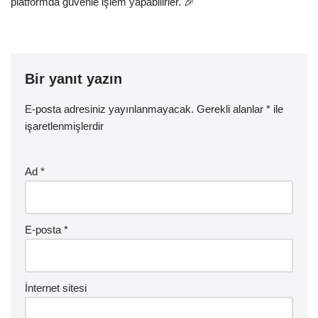
platformda güvenle işlem yapabilirler. 🎉
Bir yanıt yazın
E-posta adresiniz yayınlanmayacak.
Gerekli alanlar
*
ile
işaretlenmişlerdir
Ad
*
E-posta
*
İnternet sitesi