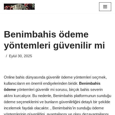
İçeriğe
geç
Benimbahis ödeme
yöntemleri güvenilir mi
Eylül 30, 2025
Online bahis dünyasında güvenilir ödeme yöntemleri seçmek,
kullanıcıların en önemli endişelerinden biridir.
Benimbahis
ödeme
yöntemleri güvenilir mi sorusu, birçok bahis severin
aklını kurcalıyor. Bu nedenle, Benimbahis platformunun sunduğu
ödeme seçeneklerini ve bunların güvenilirliğini detaylı bir şekilde
incelemek faydalı olacaktır. , Benimbahis’in sunduğu ödeme
yöntemlerinin güvenliğini, avantajlarını ve olası dezavantajlarını