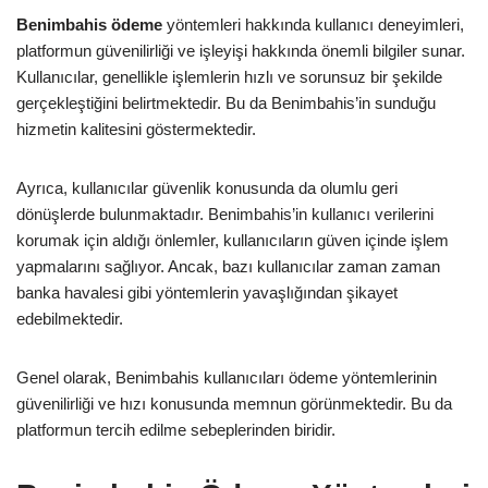
Benimbahis ödeme
yöntemleri hakkında kullanıcı deneyimleri,
platformun güvenilirliği ve işleyişi hakkında önemli bilgiler sunar.
Kullanıcılar, genellikle işlemlerin hızlı ve sorunsuz bir şekilde
gerçekleştiğini belirtmektedir. Bu da Benimbahis’in sunduğu
hizmetin kalitesini göstermektedir.
Ayrıca, kullanıcılar güvenlik konusunda da olumlu geri
dönüşlerde bulunmaktadır. Benimbahis’in kullanıcı verilerini
korumak için aldığı önlemler, kullanıcıların güven içinde işlem
yapmalarını sağlıyor. Ancak, bazı kullanıcılar zaman zaman
banka havalesi gibi yöntemlerin yavaşlığından şikayet
edebilmektedir.
Genel olarak, Benimbahis kullanıcıları ödeme yöntemlerinin
güvenilirliği ve hızı konusunda memnun görünmektedir. Bu da
platformun tercih edilme sebeplerinden biridir.