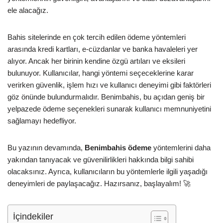
ele alacağız.
Bahis sitelerinde en çok tercih edilen ödeme yöntemleri
arasında kredi kartları, e-cüzdanlar ve banka havaleleri yer
alıyor. Ancak her birinin kendine özgü artıları ve eksileri
bulunuyor. Kullanıcılar, hangi yöntemi seçeceklerine karar
verirken güvenlik, işlem hızı ve kullanıcı deneyimi gibi faktörleri
göz önünde bulundurmalıdır. Benimbahis, bu açıdan geniş bir
yelpazede ödeme seçenekleri sunarak kullanıcı memnuniyetini
sağlamayı hedefliyor.
Bu yazının devamında,
Benimbahis ödeme
yöntemlerini daha
yakından tanıyacak ve güvenilirlikleri hakkında bilgi sahibi
olacaksınız. Ayrıca, kullanıcıların bu yöntemlerle ilgili yaşadığı
deneyimleri de paylaşacağız. Hazırsanız, başlayalım! 🚀
İçindekiler