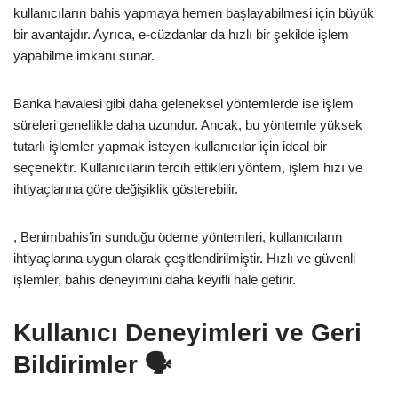
kullanıcıların bahis yapmaya hemen başlayabilmesi için büyük
bir avantajdır. Ayrıca, e-cüzdanlar da hızlı bir şekilde işlem
yapabilme imkanı sunar.
Banka havalesi gibi daha geleneksel yöntemlerde ise işlem
süreleri genellikle daha uzundur. Ancak, bu yöntemle yüksek
tutarlı işlemler yapmak isteyen kullanıcılar için ideal bir
seçenektir. Kullanıcıların tercih ettikleri yöntem, işlem hızı ve
ihtiyaçlarına göre değişiklik gösterebilir.
, Benimbahis’in sunduğu ödeme yöntemleri, kullanıcıların
ihtiyaçlarına uygun olarak çeşitlendirilmiştir. Hızlı ve güvenli
işlemler, bahis deneyimini daha keyifli hale getirir.
Kullanıcı Deneyimleri ve Geri
Bildirimler 🗣️