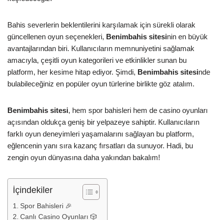
Bahis severlerin beklentilerini karşılamak için sürekli olarak
güncellenen oyun seçenekleri,
Benimbahis sitesi
nin en büyük
avantajlarından biri. Kullanıcıların memnuniyetini sağlamak
amacıyla, çeşitli oyun kategorileri ve etkinlikler sunan bu
platform, her kesime hitap ediyor. Şimdi,
Benimbahis sitesi
nde
bulabileceğiniz en popüler oyun türlerine birlikte göz atalım.
Benimbahis sitesi
, hem spor bahisleri hem de casino oyunları
açısından oldukça geniş bir yelpazeye sahiptir. Kullanıcıların
farklı oyun deneyimleri yaşamalarını sağlayan bu platform,
eğlencenin yanı sıra kazanç fırsatları da sunuyor. Hadi, bu
zengin oyun dünyasına daha yakından bakalım!
İçindekiler
Spor Bahisleri 🎉
Canlı Casino Oyunları 🎲