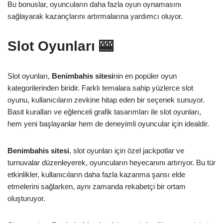
Bu bonuslar, oyuncuların daha fazla oyun oynamasını
sağlayarak kazançlarını artırmalarına yardımcı oluyor.
Slot Oyunları 🎰
Slot oyunları,
Benimbahis sitesi
nin en popüler oyun
kategorilerinden biridir. Farklı temalara sahip yüzlerce slot
oyunu, kullanıcıların zevkine hitap eden bir seçenek sunuyor.
Basit kuralları ve eğlenceli grafik tasarımları ile slot oyunları,
hem yeni başlayanlar hem de deneyimli oyuncular için idealdir.
Benimbahis sitesi
, slot oyunları için özel jackpotlar ve
turnuvalar düzenleyerek, oyuncuların heyecanını artırıyor. Bu tür
etkinlikler, kullanıcıların daha fazla kazanma şansı elde
etmelerini sağlarken, aynı zamanda rekabetçi bir ortam
oluşturuyor.