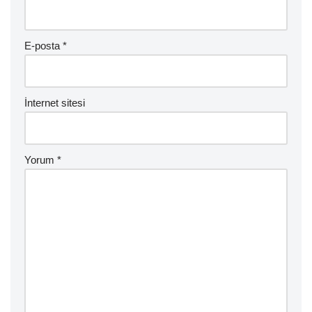
E-posta
*
İnternet sitesi
Yorum
*