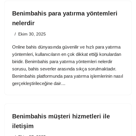
Benimbahis para yatırma yöntemleri
nelerdir
Ekim 30, 2025
Online bahis dünyasında güvenilir ve hızlı para yatırma
yöntemleri, kullanıcıların en çok dikkat ettiği konulardan
biridir. Benimbahis para yatırma yöntemleri nelerdir
sorusu, bahis severler arasında sıkça sorulmaktadır.
Benimbahis platformunda para yatırma işlemlerinin nasıl
gerçekleştirileceğine dair…
Benimbahis müşteri hizmetleri ile
iletişim