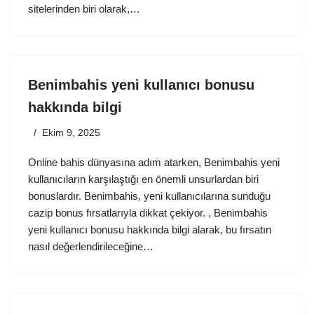
sitelerinden biri olarak,…
Benimbahis yeni kullanıcı bonusu
hakkında bilgi
Ekim 9, 2025
Online bahis dünyasına adım atarken, Benimbahis yeni
kullanıcıların karşılaştığı en önemli unsurlardan biri
bonuslardır. Benimbahis, yeni kullanıcılarına sunduğu
cazip bonus fırsatlarıyla dikkat çekiyor. , Benimbahis
yeni kullanıcı bonusu hakkında bilgi alarak, bu fırsatın
nasıl değerlendirileceğine…