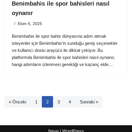
Benimbahis ile spor bahisleri nasıl
oynanır
Ekim 6, 2025
Benimbahis ile spor bahis dünyasına adım atmak
isteyenler için Benimbahis’in sunduğu geniş seçenekler
ve kullanıcı dostu arayüzü ile dikkat çekiyor. Bu
platformda Benimbahis ile spor bahisleri nasıl oynanır,
hangi adımların izlenmesi gerektiği ve kazanç elde…
« Önceki
1
2
3
4
Sonraki »
Neve
|
WordPress