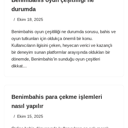
durumda
Ekim 18, 2025
Benimbahis oyun çeşitliliği ne durumda sorusu, bahis ve
oyun tutkunları için oldukça önemli bir konu.
Kullanıcıların ilgisini çeken, heyecan verici ve kazançlı
bir deneyim sunan platformlar arayışında oldukları bir
dönemde, Benimbahis’in sunduğu oyun çeşitleri
dikkat…
Benimbahis para çekme işlemleri
nasıl yapılır
Ekim 15, 2025