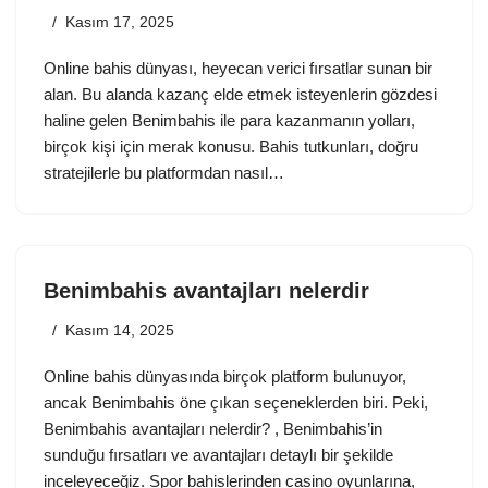
Kasım 17, 2025
Online bahis dünyası, heyecan verici fırsatlar sunan bir
alan. Bu alanda kazanç elde etmek isteyenlerin gözdesi
haline gelen Benimbahis ile para kazanmanın yolları,
birçok kişi için merak konusu. Bahis tutkunları, doğru
stratejilerle bu platformdan nasıl…
Benimbahis avantajları nelerdir
Kasım 14, 2025
Online bahis dünyasında birçok platform bulunuyor,
ancak Benimbahis öne çıkan seçeneklerden biri. Peki,
Benimbahis avantajları nelerdir? , Benimbahis’in
sunduğu fırsatları ve avantajları detaylı bir şekilde
inceleyeceğiz. Spor bahislerinden casino oyunlarına,