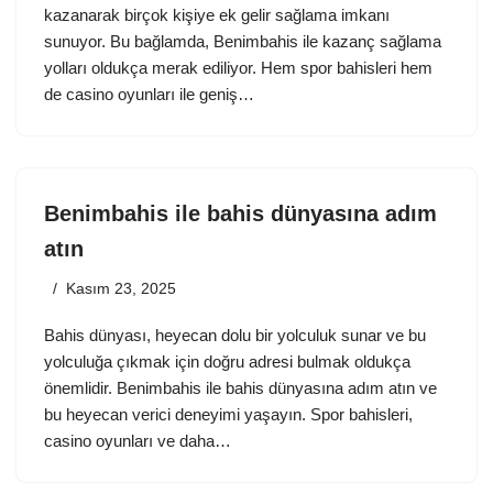
kazanarak birçok kişiye ek gelir sağlama imkanı
sunuyor. Bu bağlamda, Benimbahis ile kazanç sağlama
yolları oldukça merak ediliyor. Hem spor bahisleri hem
de casino oyunları ile geniş…
Benimbahis ile bahis dünyasına adım
atın
Kasım 23, 2025
Bahis dünyası, heyecan dolu bir yolculuk sunar ve bu
yolculuğa çıkmak için doğru adresi bulmak oldukça
önemlidir. Benimbahis ile bahis dünyasına adım atın ve
bu heyecan verici deneyimi yaşayın. Spor bahisleri,
casino oyunları ve daha…