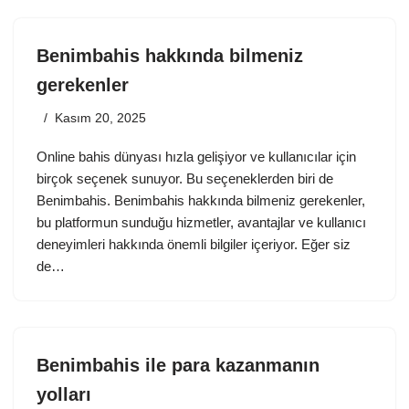
Benimbahis hakkında bilmeniz
gerekenler
Kasım 20, 2025
Online bahis dünyası hızla gelişiyor ve kullanıcılar için
birçok seçenek sunuyor. Bu seçeneklerden biri de
Benimbahis. Benimbahis hakkında bilmeniz gerekenler,
bu platformun sunduğu hizmetler, avantajlar ve kullanıcı
deneyimleri hakkında önemli bilgiler içeriyor. Eğer siz
de…
Benimbahis ile para kazanmanın
yolları