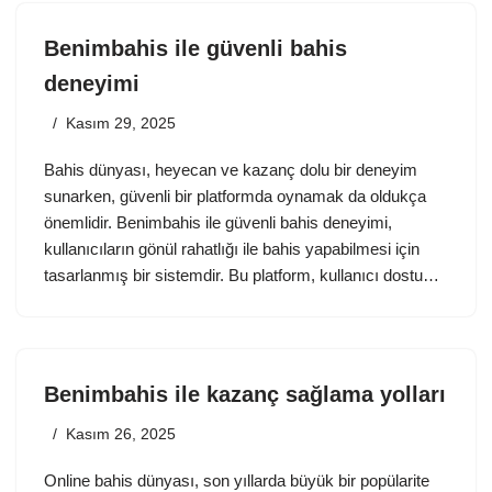
Benimbahis ile güvenli bahis
deneyimi
Kasım 29, 2025
Bahis dünyası, heyecan ve kazanç dolu bir deneyim
sunarken, güvenli bir platformda oynamak da oldukça
önemlidir. Benimbahis ile güvenli bahis deneyimi,
kullanıcıların gönül rahatlığı ile bahis yapabilmesi için
tasarlanmış bir sistemdir. Bu platform, kullanıcı dostu…
Benimbahis ile kazanç sağlama yolları
Kasım 26, 2025
Online bahis dünyası, son yıllarda büyük bir popülarite