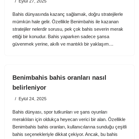
Eylül 27, 2025
Bahis dünyasında kazanç sağlamak, doğru stratejilerle
mümkün hale gelir. Özellikle Benimbahis ile kazanan
stratejiler nelerdir sorusu, pek çok bahis severin merak
ettiği bir konudur. Bahis yaparken sadece şansa
güvenmek yerine, akıllı ve mantıklı bir yaklaşım…
Benimbahis bahis oranları nasıl
belirleniyor
Eylül 24, 2025
Bahis dünyası, spor tutkunları ve şans oyunları
meraklıları için oldukça heyecan verici bir alan. Özellikle
Benimbahis bahis oranları, kullanıcılarına sunduğu çeşitli
bahis seçenekleriyle dikkat çekiyor. Ancak, bu bahis