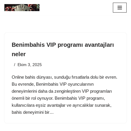
İçeriğe
geç
Benimbahis VIP programı avantajları
neler
Ekim 3, 2025
Online bahis dünyası, sunduğu fırsatlarla dolu bir evren.
Bu evrende, Benimbahis VIP oyuncularının
deneyimlerini daha da zenginleştiren VIP programları
önemli bir rol oynuyor. Benimbahis VIP programı,
kullanıcılara eşsiz avantajlar ve ayrıcalıklar sunarak,
bahis deneyimini bir…